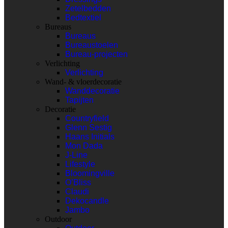
Zetelbedden
Bedtextiel
Bureaus
Bureaus
Bureaustoelen
Bureau-projecten
Verlichting
Verlichting
Wand- & vloerdecoratie
Wanddecoratie
Tapijten
Decoratie
Countryfield
Glenn Sestig
Haans Initials
Mon Dada
J-Line
Lifestyle
Bloomingville
O’Bliss
Claudi
Dekocandle
Jambo
Outdoor