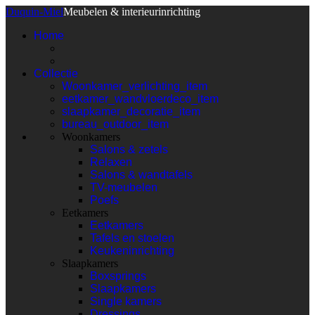
Duquin-Miel
Meubelen & interieurinrichting
Home
Collectie
Woonkamer_verlichting_item
eetkamer_wandvloerdeco_item
slaapkamer_decoratie_item
bureau_outdoor_item
Woonkamers
Salons & zetels
Relaxen
Salons & wandtafels
TV-meubelen
Poefs
Eetkamers
Eetkamers
Tafels en stoelen
Keukeninrichting
Slaapkamers
Boxsprings
Slaapkamers
Single kamers
Dressings